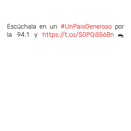
Escúchala en un
#UnPaisGeneroso
por
la 94.1 y
https://t.co/S0PQi556Bn
🐀
pic.twitter.com/glUCPZgiok
— Rock&Pop 94.1 (@rockandpop)
May 25,
2023