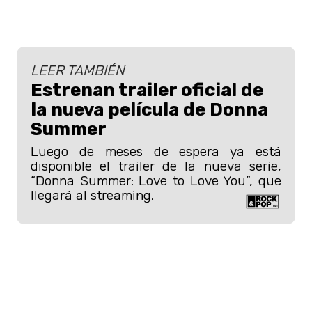
LEER TAMBIÉN
Estrenan trailer oficial de
la nueva película de Donna
Summer
Luego de meses de espera ya está
disponible el trailer de la nueva serie,
“Donna Summer: Love to Love You”, que
llegará al streaming.
En su set, Björk abarcó toda su carrera,
acompañada de una orquesta dirigida
por
Bjarni Frímann.
La cantante
islandesa priorizó la "simplicidad", pero