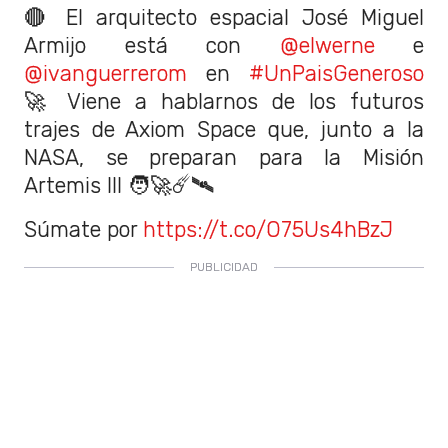
🔴 El arquitecto espacial José Miguel
Armijo está con
@elwerne
e
@ivanguerrerom
en
#UnPaisGeneroso
🚀 Viene a hablarnos de los futuros
trajes de Axiom Space que, junto a la
NASA, se preparan para la Misión
Artemis III 🧑‍🚀☄️🛰️
Súmate por
https://t.co/O75Us4hBzJ