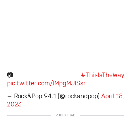
📷
#ThisIsTheWay
pic.twitter.com/lMpgMJlSsr
— Rock&Pop 94.1 (@rockandpop)
April 18,
2023