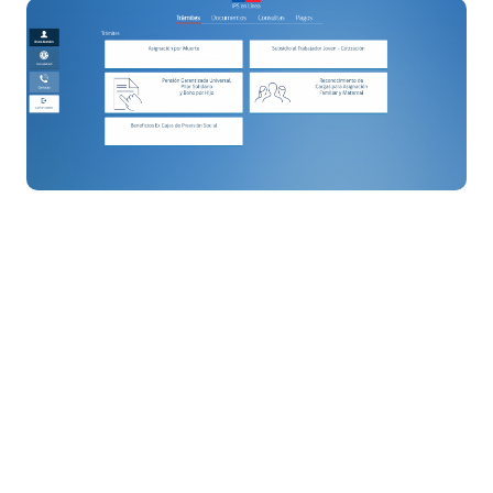
"No lo cobraste" de Banco
Estado
No lo Cobraste es una plataforma de
Banco Estado que permite a las
personas consultar si hay bonos que aún
están pendientes de ser cobrados.