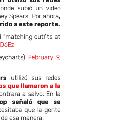
i utilizó sus redes
donde subió un video
tney Spears. Por ahora
,
rido a este reporte.
 “matching outfits at
wD6Ez
eycharts)
February 9,
rs
utilizó sus redes
s que llamaron a la
ntrara a salvo. En la
Pop señaló que se
esitaba que la gente
l de esa manera.