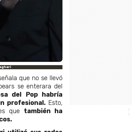
sghari
señala que no se llevó
pears se enterara del
esa del Pop habría
n profesional.
Esto,
tes que
también ha
cos.