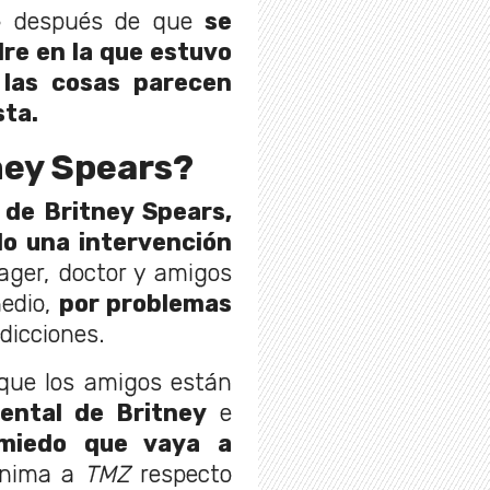
o después de que
se
dre en la que estuvo
,
las cosas parecen
sta.
ney Spears?
 de Britney Spears,
do una intervención
ager, doctor y amigos
medio,
por problemas
dicciones.
 que los amigos están
ental de Britney
e
miedo que vaya a
ónima a
TMZ
respecto