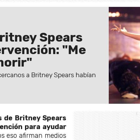
ritney Spears
ervención: "Me
morir"
cercanos a Britney Spears habían
s de Britney Spears
vención para ayudar
os eso afirman medios