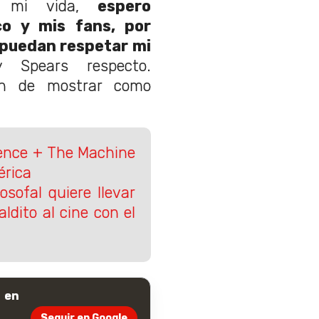
 mi vida,
espero
co y mis fans, por
 puedan respetar mi
y Spears respecto.
an de mostrar como
orence + The Machine
érica
losofal quiere llevar
ldito al cine con el
 en
Seguir en Google