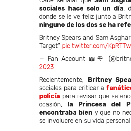
Cabe señalar que
Sam Asghar
sociales hace solo un día
, 
donde se le ve feliz junto a Bri
ninguno de los dos se ha refe
Britney Spears and Sam Asghari
Target”
pic.twitter.com/KpRTT
— Fan Account 📖🌹 (@britn
2023
Recientemente,
Britney Spea
sociales para criticar a
fanático
policía
para revisar que se enco
ocasión,
la Princesa del 
encontraba bien
y que no nec
se involucre en su vida persona