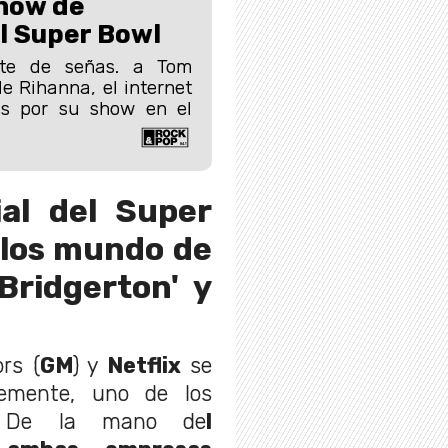
show de
l Super Bowl
ete de señas. a Tom
e Rihanna, el internet
s por su show en el
ial del Super
 los mundo de
'Bridgerton' y
rs (
GM
) y
Netflix
se
lemente, uno de los
s. De la mano de
l