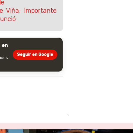
le
e Viña: Importante
nunció
 en
Seguir en Google
dos