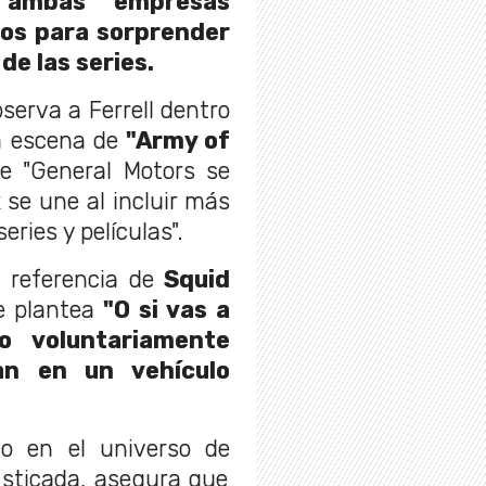
, ambas empresas
zos para sorprender
 de las series.
bserva a Ferrell dentro
a escena de
"Army of
e "General Motors se
x se une al incluir más
eries y películas".
 referencia de
Squid
e plantea
"O si vas a
o voluntariamente
an en un vehículo
to en el universo de
isticada, asegura que