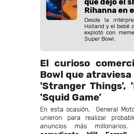
que dejó el 
Rihanna en e
Desde la intérpr
Holland y el bebé d
explotó con meme
Super Bowl.
El curioso comerc
Bowl que atraviesa
'Stranger Things', 
'Squid Game'
En esta ocasión, General Moto
unieron para realizar probab
anuncios más millonario