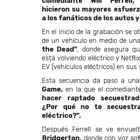
comediante Will Ferrell
hicieron su mayores esfuer
a los fanáticos de los autos y
En el inicio de la grabación se o
de un vehículo en medio de un
the Dead"
, donde asegura qu
está volviendo eléctrico y Netfli
EV (vehículos eléctricos) en sus s
Esta secuencia da paso a una
Game,
en la que el comediant
hacer raptado secuestrad
¿Por qué no te secuestr
eléctrico?".
Después Ferrell se ve envuel
Bridgerton,
donde con voz sof