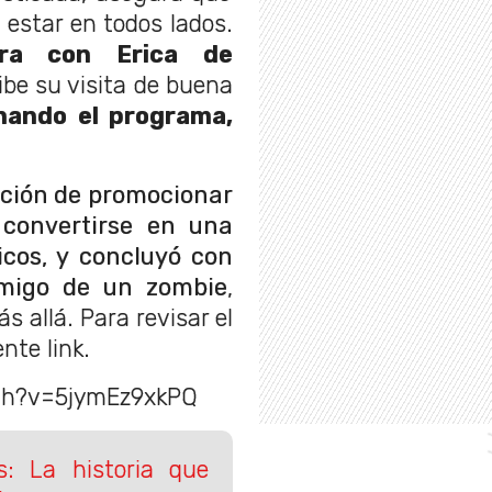
n estar en todos lados.
ra con Erica de
cibe su visita de buena
inando el programa,
nción de promocionar
convertirse en una
icos, y concluyó con
amigo de un zombie
,
s allá. Para revisar el
nte link.
ch?v=5jymEz9xkPQ
: La historia que