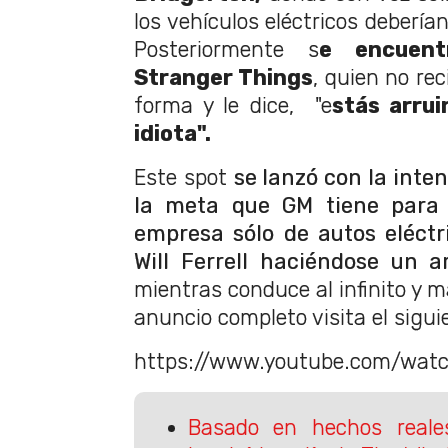
los vehículos eléctricos debería
Posteriormente s
e encuent
Stranger Things
, quien no re
forma y le dice, "e
stás arru
idiota".
Este spot
se lanzó con la inte
la meta que GM tiene para 
empresa sólo de autos eléctr
Will Ferrell haciéndose un 
mientras conduce al infinito y má
anuncio completo visita el siguie
https://www.youtube.com/wat
Basado en hechos reales