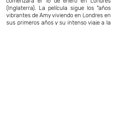
comenzará el 16 de enero en Londres
(Inglaterra). La película sigue los "años
vibrantes de Amy viviendo en Londres en
sus primeros años y su intenso viaje a la
fama". Según la sinopsis oficial (
vía
IndieWire).