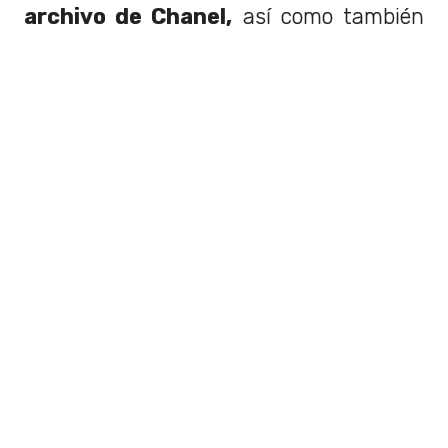
archivo de Chanel,
así como también
diseños inspirados en el trabajo de Karl
Lagerfeld. Sin embargo, la temática ya
está causando controversia y
tiene
detractores, como la actriz de
She-
Hulk,
Jameela Jamil.