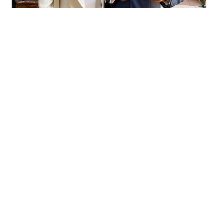
100 Líderes Mayores 2022
"Todo estímulo es bien recibido, más
todavía cuando llega de forma
inesperada. Me siento muy honrado",
continuó Pablo Aguilera sobre este
nuevo homenaje a su carrera. Así, posó
junto a su muy merecido premio.