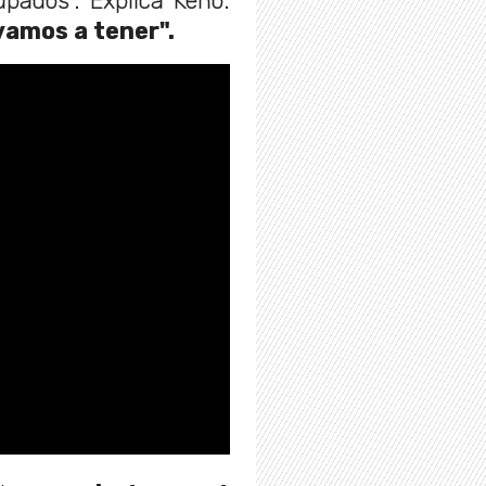
ados". Explica Keno.
vamos a tener".