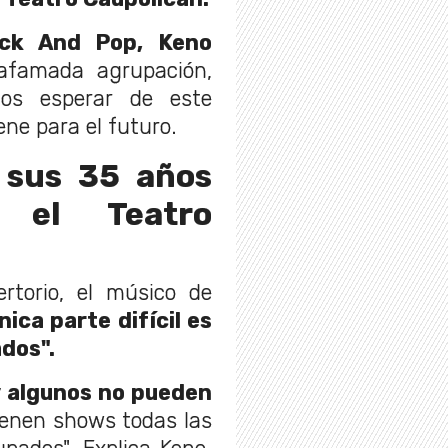
ock And Pop, Keno
 afamada agrupación,
os esperar de este
ene para el futuro.
 sus 35 años
 el Teatro
ertorio, el músico de
ica parte difícil es
ados".
y
algunos no pueden
tienen shows todas las