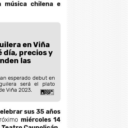
 música chilena e
uilera en Viña
 día, precios y
nden las
tan esperado debut en
guilera será el plato
 de Viña 2023.
elebrar sus 35 años
róximo
miércoles 14
l Teatro Caupolicán.