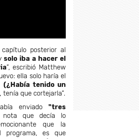
capítulo posterior al
 y
solo iba a hacer el
ia
”, escribió Matthew
evo: ella solo haría el
a.
(¿Había tenido un
 tenía que cortejarla”.
abía enviado
"tres
nota que decía lo
emocionante que la
l programa, es que