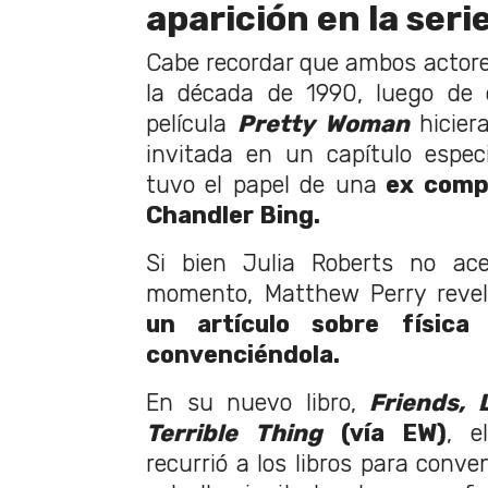
aparición en la seri
Cabe recordar que ambos actores
la década de 1990, luego de q
película
Pretty Woman
hicie
invitada en un capítulo especia
tuvo el papel de una
ex compa
Chandler Bing.
Si bien Julia Roberts no ac
momento, Matthew Perry reve
un artículo sobre física 
convenciéndola.
En su nuevo libro,
Friends, 
Terrible Thing
(vía EW)
, e
recurrió a los libros para conve