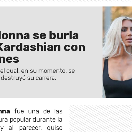
donna se burla
 Kardashian con
ones
 el cual, en su momento, se
i destruyó su carrera.
nna
fue una de las
ura popular durante la
y al parecer, quiso