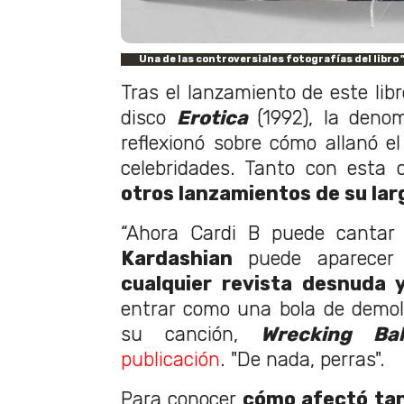
Una de las controversiales fotografías del libro
Tras el lanzamiento de este lib
disco
Erotica
(1992), la deno
reflexionó sobre cómo allanó 
celebridades. Tanto con esta 
otros lanzamientos de su lar
“Ahora Cardi B puede canta
Kardashian
puede aparecer
cualquier revista desnuda 
entrar como una bola de demoli
su canción,
Wrecking Bal
publicación
. "De nada, perras".
Para conocer
cómo afectó ta