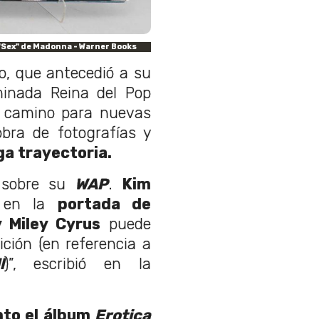
 "Sex" de Madonna - Warner Books
ro, que antecedió a su
minada Reina del Pop
el camino para nuevas
obra de fotografías y
ga trayectoria.
r sobre su
WAP
.
Kim
 en la
portada de
y Miley Cyrus
puede
ción (en referencia a
l
)”, escribió en la
nto el álbum
Erotica