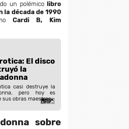
ndo un polémico
libro
n la década de 1990
mo
Cardi B, Kim
otica: El disco
truyó la
Madonna
tica casi destruye la
onna, pero hoy es
 sus obras maestras.
adonna sobre