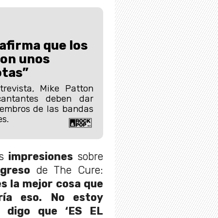
afirma que los
son unos
otas”
revista, Mike Patton
cantantes deben dar
iembros de las bandas
s.
us
impresiones
sobre
greso
de The Cure:
es la mejor cosa que
ría eso. No estoy
o digo que ‘ES EL