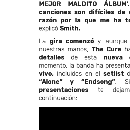
MEJOR MALDITO ÁLBUM’
canciones son difíciles de 
razón por la que me ha t
explicó
Smith.
La
gira comenzó
y, aunque 
nuestras manos,
The Cure
ha
detalles
de esta
nueva e
momento, la banda ha present
vivo,
incluidos en el
setlist
d
“Alone” y “Endsong”
. S
presentaciones
te deja
continuación: