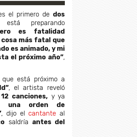
es el primero de
dos
está preparando
ero es fatalidad
a cosa más fatal que
do es animado, y mi
sta el próximo año”
,
que está próximo a
ld”
, el artista reveló
á
12 canciones,
y ya
ne una orden de
”
, dijo el
cantante
al
co
saldría
antes del