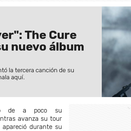
er": The Cure
su nuevo álbum
tó la tercera canción de su
ala aquí.
do de a poco su
ntras avanza su tour
 apareció durante su