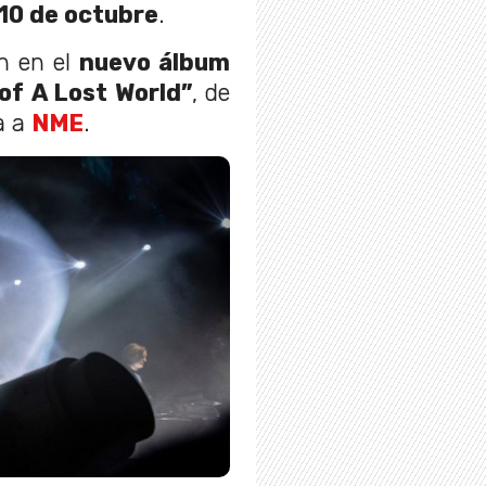
10 de octubre
.
n en el
nuevo álbum
of
A Lost World”
, de
a a
NME
.