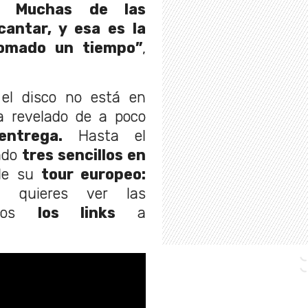
. Muchas de las
cantar, y esa es la
omado un tiempo”
,
el disco no está en
 revelado de a poco
ntrega.
Hasta el
ado
tres sencillos en
e su
tour europeo:
i quieres ver las
mos
los links
a