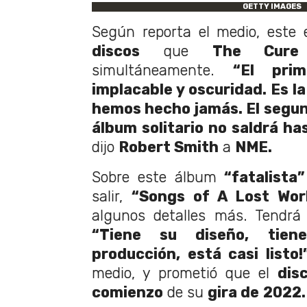
GETTY IMAGES
Según reporta el medio, este 
discos
que
The Cure
simultáneamente.
“El prim
implacable y oscuridad. Es l
hemos hecho jamás. El segun
álbum solitario no saldrá ha
dijo
Robert Smith
a
NME.
Sobre este álbum
“fatalista”
salir,
“Songs of A Lost Wor
algunos detalles más. Tendr
“Tiene su diseño, tie
producción, está casi listo!
medio, y prometió que el
dis
comienzo
de su
gira de
2022.