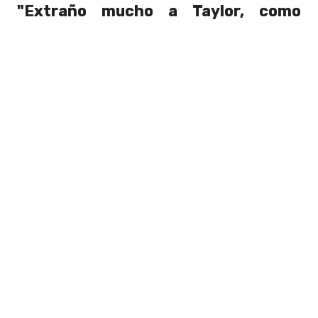
"Extraño mucho a Taylor, como
todos los demás. Fue un honor
celebrarlo",
comentó Miley en sus redes
sociales. "Soy afortunada de haberlo
conocido, no solo como una
superestrella, sino que pasar tiempo con
él
viéndolo como padre y esposo"
,
añadió.