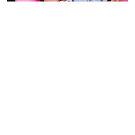
Ryan Gosling como Ken
Los actores no son extraños al género
de acción. Recientemente,
Ryan
Gosling se unió a Chris Evans y Ana
de Armas para protagonizar
The
Gray Man
,
cinta original de Netflix. Por
su parte, Robbie nos mostró su
versatilidad como actriz en
su icónica
interpretación de Harley Quinn.