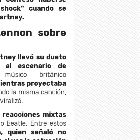
 shock" cuando se
Cartney.
Lennon sobre
tney llevó su dueto
 al escenario de
sico británico
ientras proyectaba
do la misma canción,
iralizó.
n
reacciones mixtas
do Beatle. Entre estos
, quien señaló no