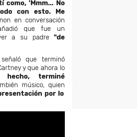
tí como, 'Mmm... No
odo con esto. Me
nnon en conversación
añadió que fue un
ver a su padre
"de
 señaló que terminó
artney y que ahora lo
 hecho, terminé
ambién músico, quien
presentación por lo