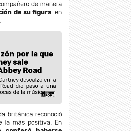
u compañero de manera
ión de su figura
, en
.
azón por la que
ey sale
 Abbey Road
Cartney descalzo en la
 Road dio paso a una
locas de la música.
da británica reconoció
e la más positiva. En
an confesó haberse