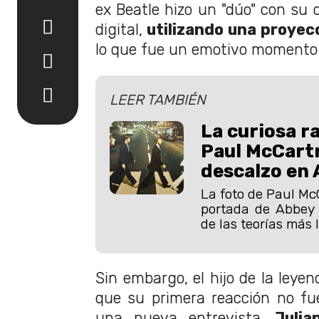
ex Beatle hizo un "dúo" con s
digital,
utilizando una proyecc
lo que fue un emotivo momento
LEER TAMBIÉN
La curiosa r
Paul McCartn
descalzo en
La foto de Paul Mc
portada de Abbey
de las teorías más 
Sin embargo, el hijo de la leyen
que su primera reacción no fu
una nueva entrevista
, Juli