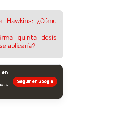
lor Hawkins: ¿Cómo
firma quinta dosis
e aplicaría?
 en
Seguir en Google
dos