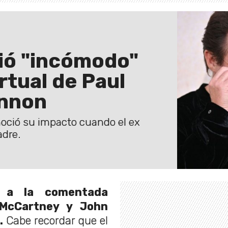
tió "incómodo"
rtual de Paul
ennon
noció su impacto cuando el ex
adre.
ó a la comentada
 McCartney y John
.
Cabe recordar que el