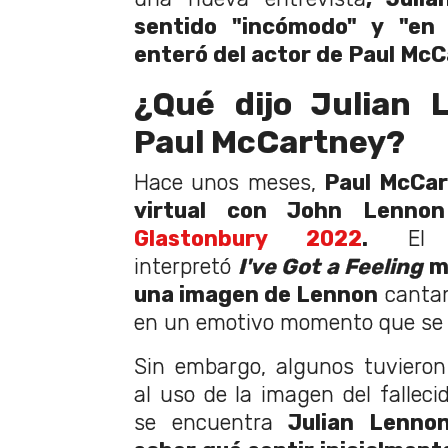
sentido "incómodo" y "en
enteró del actor de Paul Mc
¿Qué dijo Julian 
Paul McCartney?
Hace unos meses,
Paul McCar
virtual con John Lennon
Glastonbury 2022
.
El mú
interpretó
I've Got a Feeling
m
una imagen de Lennon
cantan
en un emotivo momento que se v
Sin embargo, algunos tuviero
al uso de la imagen del falleci
se encuentra
Julian Lennon