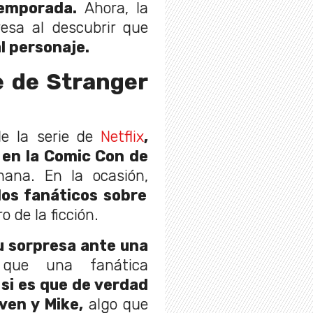
emporada.
Ahora, la
resa al descubrir que
al personaje.
e de Stranger
e la serie de
Netflix
,
 en la Comic Con de
ana. En la ocasión,
los fanáticos sobre
o de la ficción.
u sorpresa ante una
que una fanática
ó
si es que de verdad
ven y Mike,
algo que