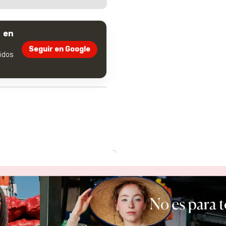
 en
Seguir en Google
dos