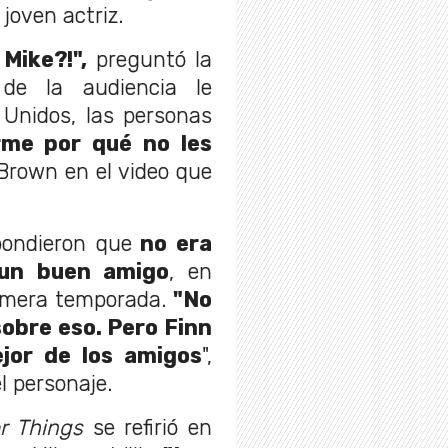
 joven actriz.
Mike?!",
preguntó la
 de la audiencia le
 Unidos, las personas
rme por qué no les
 Brown en el video que
pondieron que
no era
un buen amigo
, en
rimera temporada.
"No
obre eso. Pero Finn
jor de los amigos
",
el personaje.
er Things
se refirió en