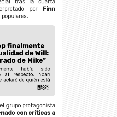
ial tras la cuarta
terpretado por
Finn
 populares.
p finalmente
ualidad de Will:
rado de Mike”
rmente había sido
o al respecto, Noah
 aclaró de quién está
el grupo protagonista
enado con críticas a