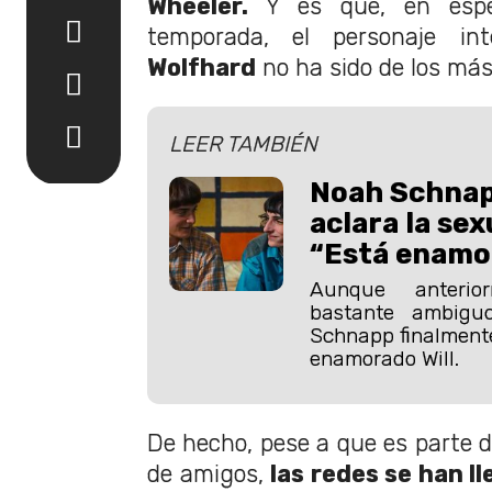
Wheeler.
Y es que, en espec
temporada, el personaje in
Wolfhard
no ha sido de los más
LEER TAMBIÉN
Noah Schnap
aclara la sex
“Está enamo
Aunque anterio
bastante ambigu
Schnapp finalmente
enamorado Will.
De hecho, pese a que es parte d
de amigos,
las redes se han ll