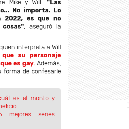
re Mike y Will.
"Las
o... No importa. Lo
n 2022, es que no
 cosas"
, aseguró la
ien interpreta a Will
 que su personaje
 que es gay
.
Además,
u forma de confesarle
cuál es el monto y
eficio
 mejores series