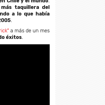
en Chile y el mundo
.
 más taquillera del
ndo a lo que había
 2005
.
ick"
a más de un mes
o éxitos
.