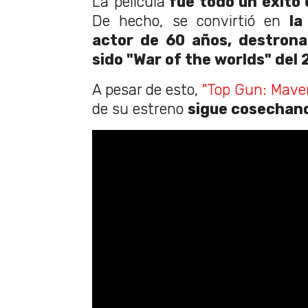
La película
fue todo un éxito 
De hecho, se convirtió en
la
actor de 60 años, destrona
sido "War of the worlds" del
A pesar de esto,
"Top Gun: Maver
de su estreno
sigue cosechand