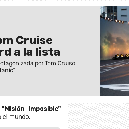
om Cruise
 a la lista
protagonizada por Tom Cruise
tanic".
e
"Misión Imposible"
o el mundo.