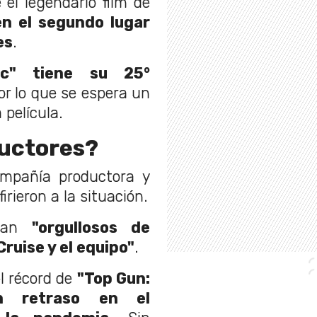
 el legendario film de
n el segundo lugar
es
.
nic" tiene su 25°
or lo que se espera un
 película.
ductores?
ompañía productora y
firieron a la situación.
tran
"orgullosos de
ruise y el equipo"
.
l récord de
"Top Gun:
n retraso en el