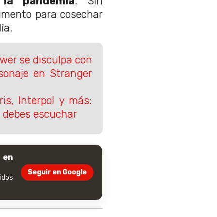
 la pandemia
. Sin
imento para cosechar
ía.
wer se disculpa con
sonaje en Stranger
ris, Interpol y más:
e debes escuchar
 en
Seguir en Google
dos