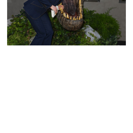
Ariana Richards
Después de todo,
Ariana Richards
tenía solo 12 años cuando interpretó
a la niña de
Jurassic Park.
Por su
actuación, ganó importante premios