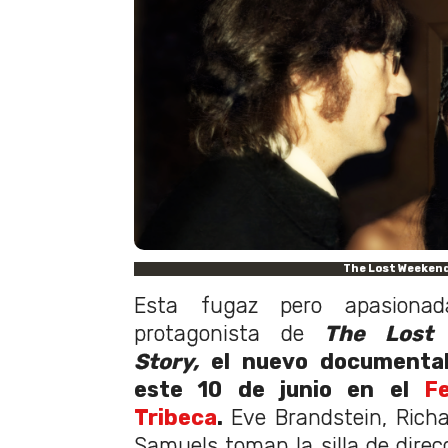
The Lost Weeken
Esta fugaz pero apasionad
protagonista de
The Lost
Story,
el nuevo documental
este 10 de junio en el
Fe
Tribeca
.
Eve Brandstein, Rich
Samuels toman la silla de direc