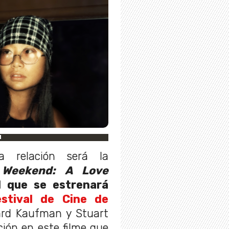
d
a relación será la
 Weekend: A Love
 que se estrenará
stival de Cine de
ard Kaufman y Stuart
ción en este filme que