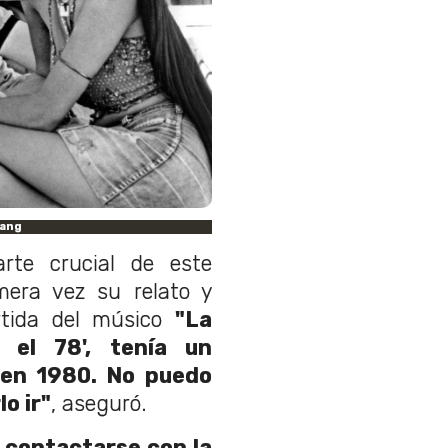
Pang
rte crucial de este
mera vez su relato y
rtida del músico
"La
 el 78', tenía un
 en 1980. No puedo
lo ir"
, aseguró.
 contactarse con la