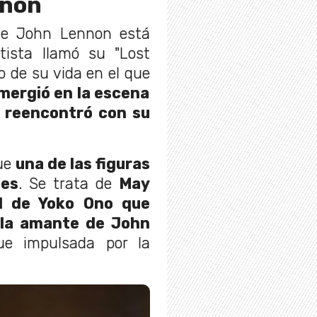
nnon
de John Lennon está
rtista llamó su "Lost
o de su vida en el que
mergió en la escena
e reencontró con su
fue
una de las figuras
ses
. Se trata de
May
al de Yoko Ono que
 la amante de John
ue impulsada por la