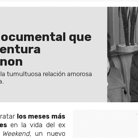
 documental que
ventura
nnon
e la tumultuosa relación amorosa
a.
tratar
los meses más
res
en la vida del ex
t Weekend,
un nuevo