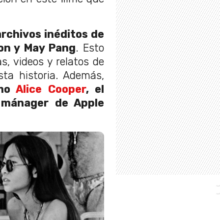
archivos inéditos de
non y May Pang
. Esto
s, videos y relatos de
sta historia. Además,
omo
Alice Cooper
, el
l mánager de Apple