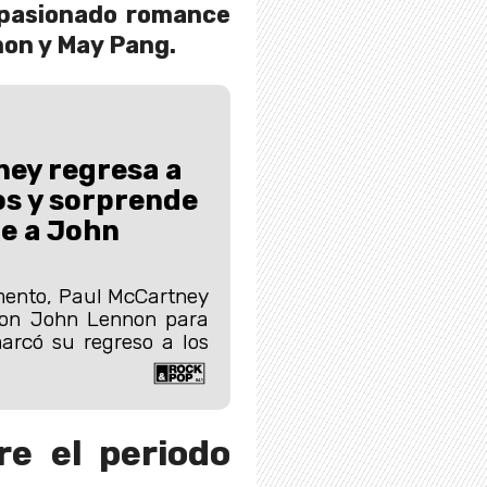
apasionado romance
non y May Pang.
ey regresa a
os y sorprende
e a John
ento, Paul McCartney
con John Lennon para
arcó su regreso a los
re el periodo