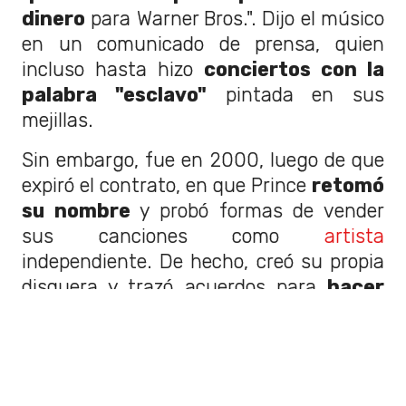
dinero
para Warner Bros.". Dijo el músico
en un comunicado de prensa, quien
incluso hasta hizo
conciertos con la
palabra "esclavo"
pintada en sus
mejillas.
Sin embargo, fue en 2000, luego de que
expiró el contrato, en que Prince
retomó
su nombre
y probó formas de vender
sus canciones como
artista
independiente. De hecho, creó su propia
disquera y trazó acuerdos para
hacer
paquetes
en donde se vendían
entradas a sus conciertos junto a sus
discos.
¿Qué significa el símbolo de