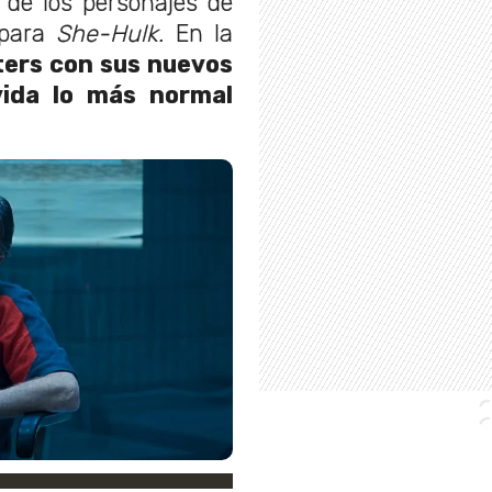
 de los personajes de
 para
She-Hulk.
En la
ters con sus nuevos
vida lo más normal