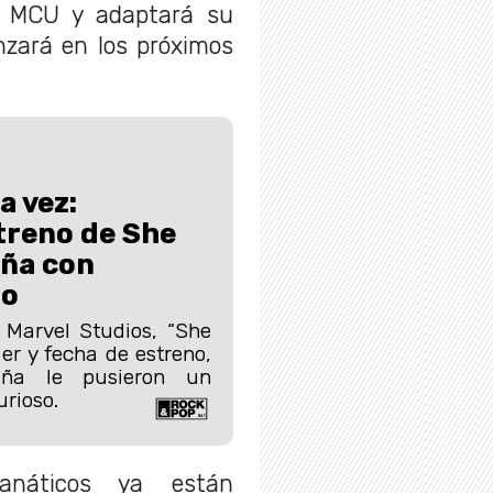
l MCU y adaptará su
nzará en los próximos
a vez:
treno de She
aña con
lo
 Marvel Studios, “She
iler y fecha de estreno,
ña le pusieron un
rioso.
anáticos ya están