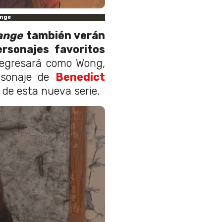
ange
range
también verán
ersonajes favoritos
regresará como Wong,
sonaje de
Benedict
 de esta nueva serie.