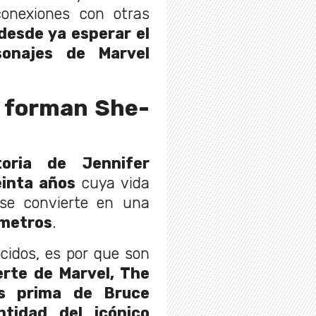
onexiones con otras
desde ya esperar el
sonajes de Marvel
e forman She-
toria de Jennifer
einta años
cuya vida
se convierte en una
 metros
.
cidos, es por que son
rte de Marvel, The
es prima de Bruce
ntidad del icónico