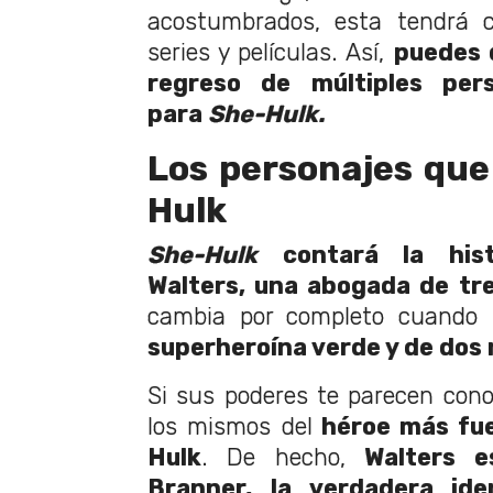
acostumbrados, esta tendrá c
series y películas. Así,
puedes 
regreso de múltiples per
para
She-Hulk.
Los personajes qu
Hulk
She-Hulk
contará la his
Walters, una abogada de tr
cambia por completo cuando 
superheroína verde y de dos
Si sus poderes te parecen cono
los mismos del
héroe más fue
Hulk
. De hecho,
Walters 
Branner, la verdadera ide