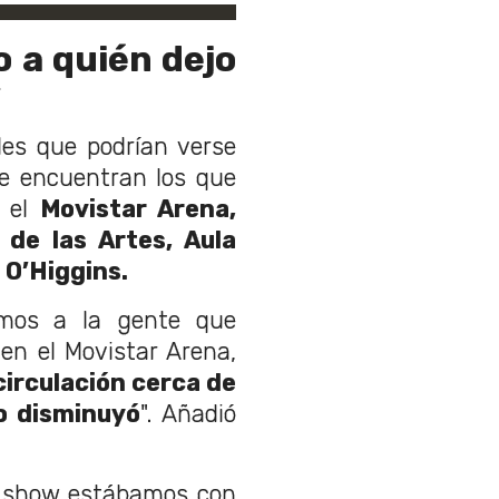
 a quién dejo
"
des que podrían verse
se encuentran los que
o el
Movistar Arena,
 de las Artes, Aula
 O’Higgins.
amos a la gente que
n el Movistar Arena,
circulación cerca de
ro disminuyó
". Añadió
el show estábamos con