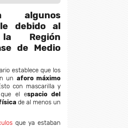
n algunos
le debido al
la Región
ase de Medio
rio establece que los
án un
aforo máximo
sto con mascarilla y
 que el e
spacio del
física
de al menos un
culos
que ya estaban