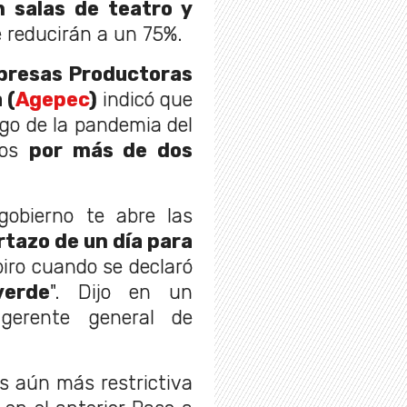
n salas de teatro y
 reducirán a un 75%.
presas Productoras
 (
Agepec
)
indicó que
ego de la pandemia del
dos
por más de dos
obierno te abre las
rtazo de un día para
iro cuando se declaró
verde
". Dijo en un
gerente general de
es aún más restrictiva