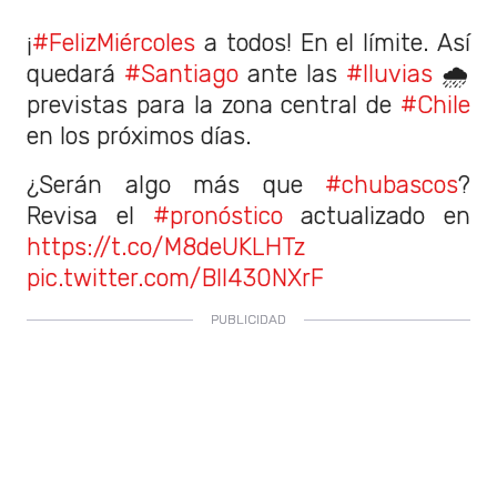
¡
#FelizMiércoles
a todos! En el límite. Así
quedará
#Santiago
ante las
#lluvias
🌧️
previstas para la zona central de
#Chile
en los próximos días.
¿Serán algo más que
#chubascos
?
Revisa el
#pronóstico
actualizado en
https://t.co/M8deUKLHTz
pic.twitter.com/BII430NXrF