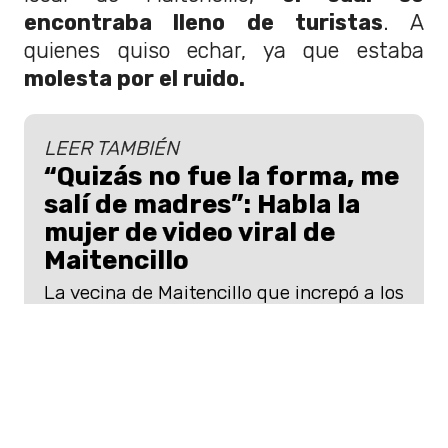
encontraba lleno de turistas
. A
quienes quiso echar, ya que estaba
molesta por el ruido.
LEER TAMBIÉN
“Quizás no fue la forma, me
salí de madres”: Habla la
mujer de video viral de
Maitencillo
La vecina de Maitencillo que increpó a los
veraneantes de un bar, se quejó de los
ruidos, olores molestos y del dueño del
local.
"
Esto era un santuario y todo se