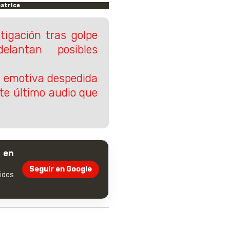
eatrice
tigación tras golpe
lantan posibles
ca emotiva despedida
te último audio que
 en
Seguir en Google
dos