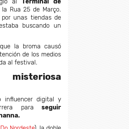
igió al
Terminal de
 la Rua 25 de Março.
 por unas tiendas de
e estaba buscando un
 que la broma causó
tención de los medios
a al festival.
 misteriosa
nfluencer digital y
rera para
seguir
hanna.
 Do Nordeste
), la doble