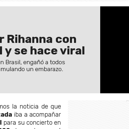
er Rihanna con
l y se hace viral
en Brasil, engañó a todos
, simulando un embarazo.
os la noticia de que
zada
iba a acompañar
l
para su concierto en