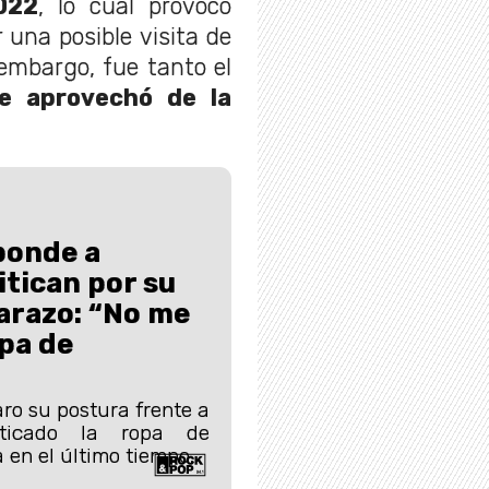
022
, lo cual provocó
 una posible visita de
 embargo, fue tanto el
e aprovechó de la
ponde a
itican por su
arazo: “No me
pa de
”
ro su postura frente a
iticado la ropa de
 en el último tiempo.