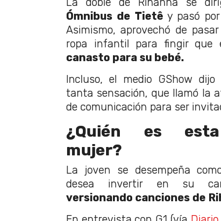
La doble de Rihanna se dir
Ómnibus de Tietê
y pasó por
Asimismo, aprovechó de pasar
ropa infantil para fingir qu
canasto para su bebé.
Incluso, el medio GShow dijo
tanta sensación, que llamó la a
de comunicación para ser invitad
¿Quién es esta
mujer?
La joven se desempeña como i
desea invertir en su car
versionando canciones de Ri
En entrevista con G1 (vía
Diario