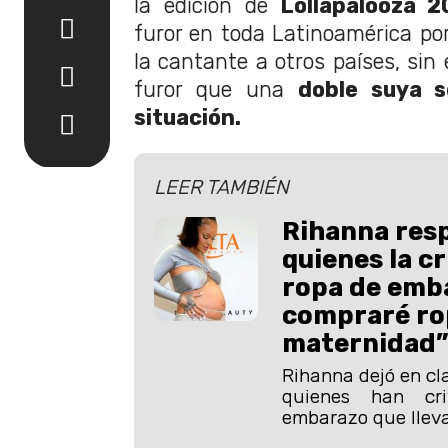
la edición de
Lollapalooza 2
furor en toda Latinoamérica por
la cantante a otros países, sin
furor que una
doble suya s
situación.
LEER TAMBIÉN
Rihanna res
quienes la cr
ropa de emb
compraré ro
maternidad
Rihanna dejó en cla
quienes han cr
embarazo que lleva