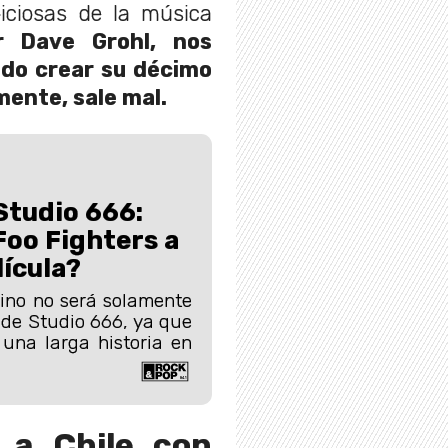
iciosas de la música
r Dave Grohl, nos
ndo crear su décimo
ente, sale mal.
 Studio 666:
Foo Fighters a
lícula?
ino no será solamente
de Studio 666, ya que
 una larga historia en
a a Chile con