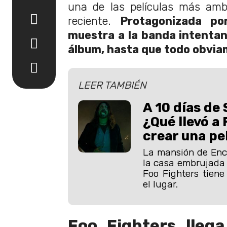
una de las películas más amb
reciente.
Protagonizada po
muestra a la banda intenta
álbum, hasta que todo obviam
LEER TAMBIÉN
A 10 días de
¿Qué llevó a 
crear una pe
La mansión de Enc
la casa embrujada 
Foo Fighters tiene
el lugar.
Foo Fighters lleg