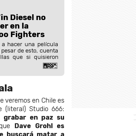
in Diesel no
er en la
Foo Fighters
 a hacer una película
 pesar de esto, cuenta
llas que si quisieron
ala
ue veremos en Chile es
(literal) Studio 666:
 grabar en paz su
 que
Dave Grohl es
e buscará matar a