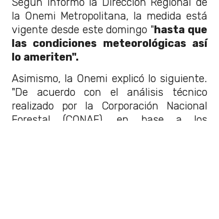
Según informó la Dirección Regional de
la Onemi Metropolitana, la medida está
vigente desde este domingo "
hasta que
las condiciones meteorológicas así
lo ameriten".
Asimismo, la Onemi explicó lo siguiente.
"De acuerdo con el análisis técnico
realizado por la Corporación Nacional
Forestal (CONAF), en base a los
antecedentes entregados por la
Dirección Meteorológica de Chile en
su Aviso Meteorológico A96/2022
, se
informa que entre la tarde del martes 1 y
la tarde del miércoles 2 de marzo, se
espera un evento de altas temperaturas
en la Región Metropolitana,