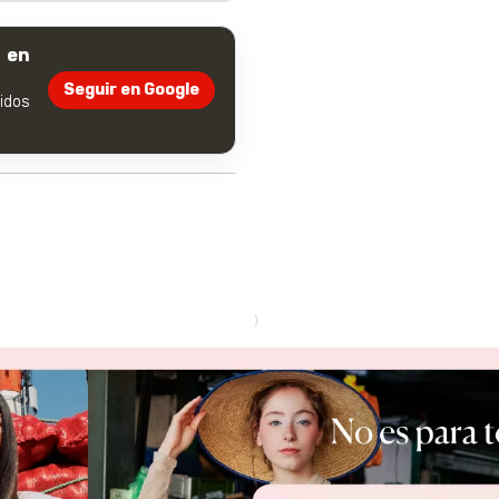
 en
Seguir en Google
dos