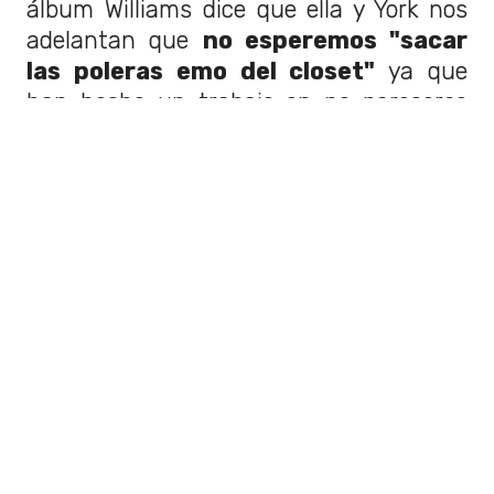
álbum Williams dice que ella y York nos
adelantan que
no esperemos "sacar
las poleras emo del closet"
ya que
han hecho un trabajo en no parecerse
tanto a sus inicios.