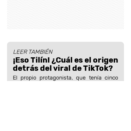
LEER TAMBIÉN
¡Eso Tilín! ¿Cuál es el origen
detrás del viral de TikTok?
El propio protagonista, que tenía cinco
años en el momento en el que lo grabó,
reveló la verdad acerca de ese momento
que se hizo tan viral.
Desde que el mundo fue afectado por la
pandemia del coronavirus, las propinas