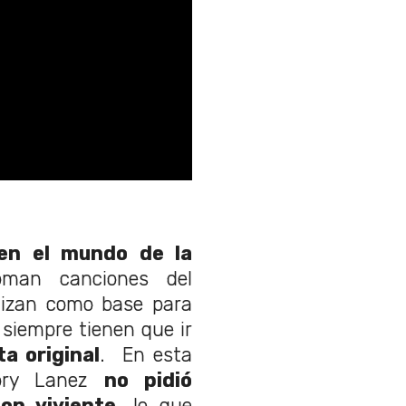
en el mundo de la
oman canciones del
ilizan como base para
 siempre tienen que ir
ta original
. En esta
Tory Lanez
no pidió
op viviente
, lo que