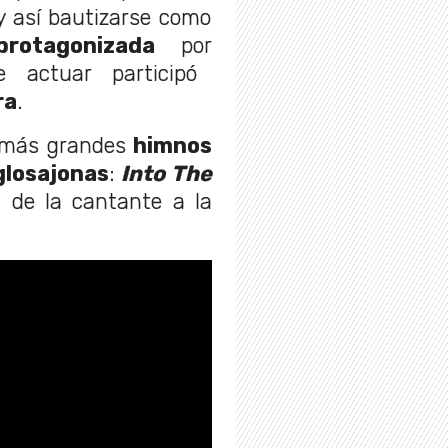
 y así bautizarse como
protagonizada
por
 actuar participó
ra
.
 más grandes
himnos
glosajonas
:
Into The
l de la cantante a la