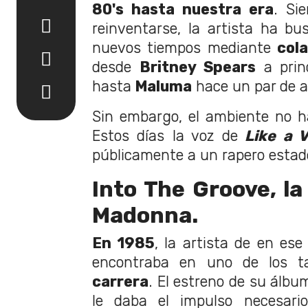
80's hasta nuestra era
. Si
reinventarse, la artista ha bu
nuevos tiempos mediante
col
desde
Britney Spears
a princ
hasta
Maluma
hace un par de a
Sin embargo, el ambiente no h
Estos días la voz de
Like a V
públicamente a un rapero estad
Into The Groove, la
Madonna.
En 1985
, la artista de en es
encontraba en uno de los 
carrera
. El estreno de su álb
le daba el impulso necesari