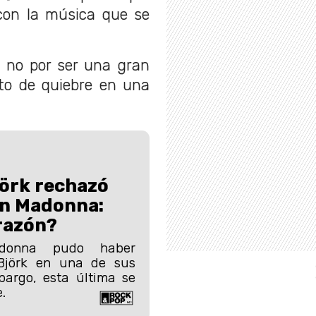
 con la música que se
o no por ser una gran
nto de quiebre en una
jörk rechazó
on Madonna:
 razón?
donna pudo haber
Björk en una de sus
bargo, esta última se
.