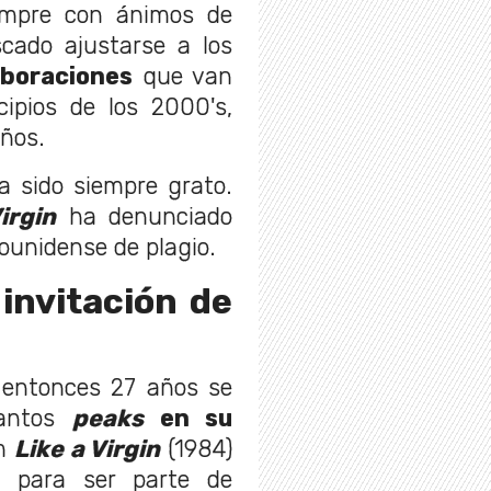
empre con ánimos de
scado ajustarse a los
aboraciones
que van
ipios de los 2000's,
ños.
a sido siempre grato.
irgin
ha denunciado
ounidense de plagio.
 invitación de
e entonces 27 años se
tantos
peaks
en su
um
Like a Virgin
(1984)
o para ser parte de