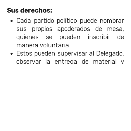
Sus derechos:
Cada partido político puede nombrar
sus propios apoderados de mesa,
quienes se pueden inscribir de
manera voluntaria.
Estos pueden supervisar al Delegado,
observar la entrega de material y
estar presente en el proceso de
digitación. NO pueden intervenir
directamente en estas acciones.
Pueden estar en el proceso de
votación, pero únicamente para
asegurar el voto individual y sin
influencia para los votantes.
Objetar y formular reparos en el