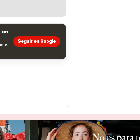
 en
Seguir en Google
dos