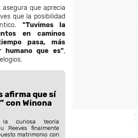
k asegura que aprecia
es que la posibilidad
tico.
"Tuvimos la
untos en caminos
 tiempo pasa, más
er humano que es"
,
elogios.
 afirma que sí
o” con Winona
la curiosa teoría
nu Reeves finalmente
puesto matrimonio con