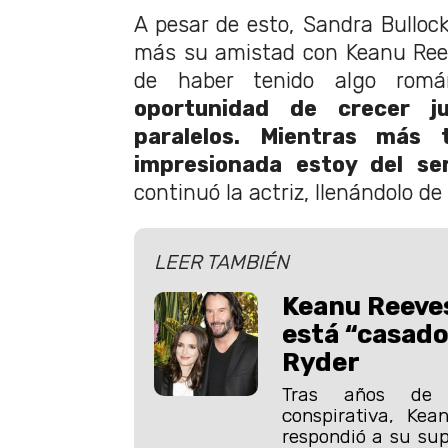
A pesar de esto, Sandra Bulloc
más su amistad con Keanu Reev
de haber tenido algo román
oportunidad de crecer j
paralelos. Mientras más
impresionada estoy del s
continuó la actriz, llenándolo de 
LEER TAMBIÉN
Keanu Reeves
está “casad
Ryder
Tras años de 
conspirativa, Kea
respondió a su su