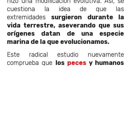
hizo una modificación evolutiva. Así, se
cuestiona la idea de que las
extremidades
surgieron durante la
vida terrestre, aseverando que sus
orígenes datan de una especie
marina de la que evolucionamos.
Este radical estudio nuevamente
comprueba que
los
peces
y humanos
estamos más relacionados de lo que
se puede pensar
, con una evolución de
miles de siglos de distancia entre las
especies.
"Los genes son los mismos y
se mantienen"
, continúa Letelier sobre
aquello que nos une.