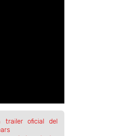
trailer oficial del
ears