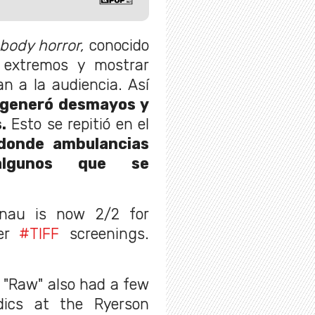
body horror,
conocido
s extremos y mostrar
n a la audiencia. Así
generó desmayos y
.
Esto se repitió en el
donde ambulancias
algunos que se
urnau is now 2/2 for
her
#TIFF
screenings.
 "Raw" also had a few
dics at the Ryerson