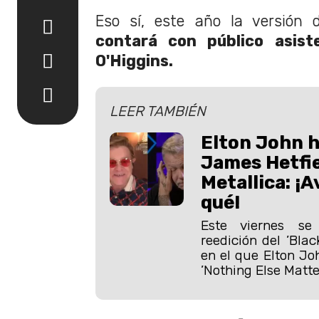
Eso sí, este año la versión d
contará con público asist
O'Higgins.
LEER TAMBIÉN
Elton John hi
James Hetfie
Metallica: ¡A
qué!
Este viernes se
reedición del ’Blac
en el que Elton Jo
’Nothing Else Matter