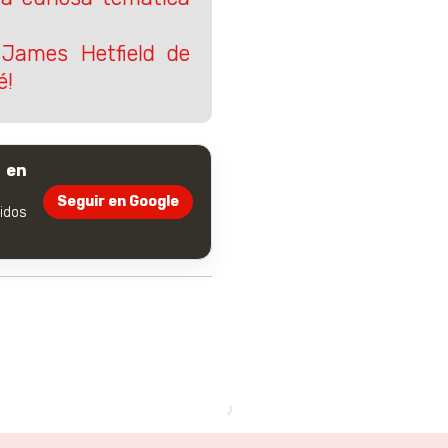
 James Hetfield de
é!
 en
Seguir en Google
dos