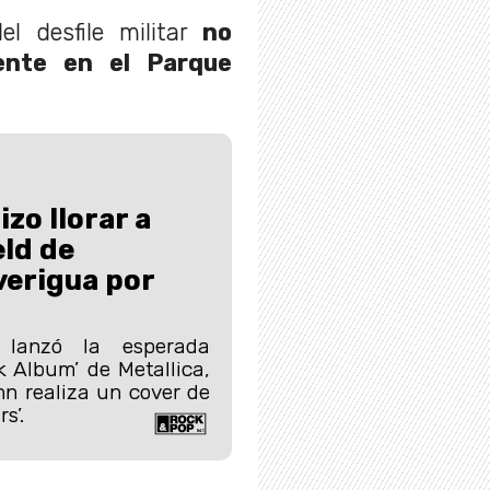
el desfile militar
no
ente en el Parque
zo llorar a
ld de
verigua por
 lanzó la esperada
k Album’ de Metallica,
hn realiza un cover de
s’.