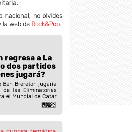
itaria.
 nacional, no olvides
y la web de
Rock&Pop
.
 regresa a La
lo dos partidos
nes jugará?
 Ben Brereton jugaría
 de las Eliminatorias
a el Mundial de Catar
la curiosa temática