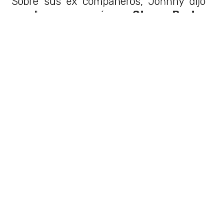
Sobre sus ex compañeros, Johnny dijo
que "nunca esperé que
Steve, Paul y
Glen [bajista original de la banda]
fueran tan malvados
. Ni siquiera
conversamos sobre esto".