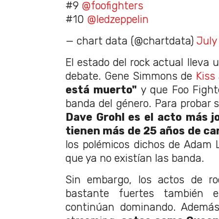
#9
@foofighters
#10
@ledzeppelin
— chart data (@chartdata)
July
El estado del rock actual lleva 
debate. Gene Simmons de
Kiss
está muerto"
y que Foo Fight
banda del género. Para probar 
Dave Grohl es el acto más jo
tienen más de 25 años de ca
los polémicos dichos de Adam 
que ya no existían las banda.
Sin embargo, los actos de r
bastante fuertes también e
continúan dominando. Además,