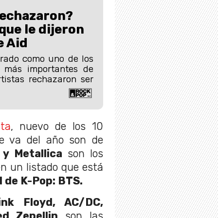
rechazaron?
que le dijeron
e Aid
erado como uno de los
s más importantes de
rtistas rechazaron ser
ta
, nuevo de los 10
e va del año son de
y Metallica
son los
n un listado que está
 de K-Pop: BTS.
ink Floyd, AC/DC,
d Zepellin
son las