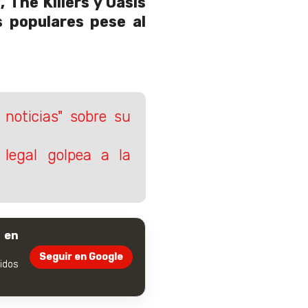
 The Killers y Oasis
 populares pese al
noticias" sobre su
 legal golpea a la
 en
Seguir en Google
dos