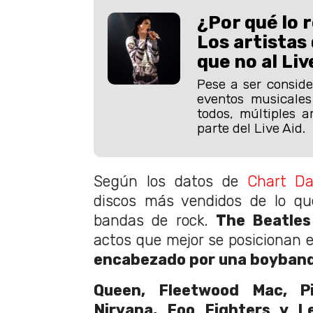
¿Por qué lo 
Los artistas 
que no al Liv
Pese a ser consid
eventos musicale
todos, múltiples a
parte del Live Aid.
Según los datos de
Chart Da
discos más vendidos de lo qu
bandas de rock.
The Beatles 
actos que mejor se posicionan e
encabezado por una boyband
Queen, Fleetwood Mac, P
Nirvana, Foo Fighters y Le