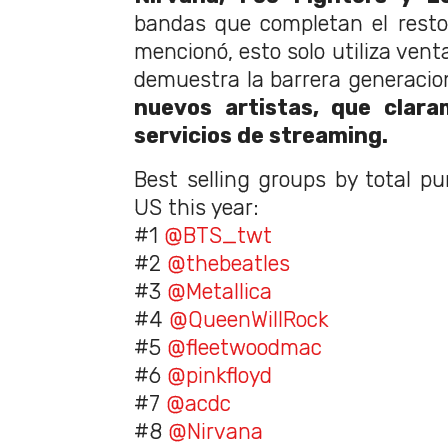
bandas que completan el resto
mencionó, esto solo utiliza vent
demuestra la barrera generacio
nuevos artistas, que clar
servicios de streaming.
Best selling groups by total pu
US this year:
#1
@BTS_twt
#2
@thebeatles
#3
@Metallica
#4
@QueenWillRock
#5
@fleetwoodmac
#6
@pinkfloyd
#7
@acdc
#8
@Nirvana