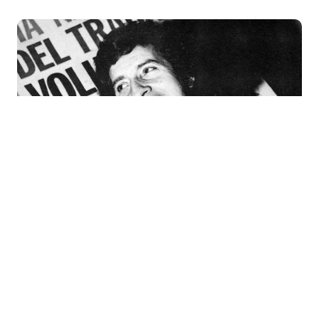
¡Se viene reedición de las Raras
Tocatas Nuevas de Rock&Pop!
La guinda de la torta la puso Carlos
Fonseca, cuando nos habló de sus