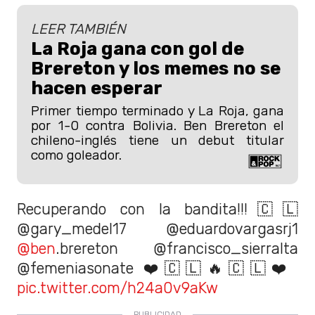
LEER TAMBIÉN
La Roja gana con gol de
Brereton y los memes no se
hacen esperar
Primer tiempo terminado y La Roja, gana
por 1-0 contra Bolivia. Ben Brereton el
chileno-inglés tiene un debut titular
como goleador.
Recuperando con la bandita!!!🇨🇱
@gary_medel17 @eduardovargasrj1
@ben
.brereton @francisco_sierralta
@femeniasonate ❤️🇨🇱🔥🇨🇱❤️
pic.twitter.com/h24a0v9aKw