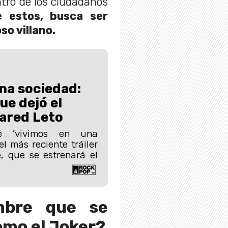
tro de los ciudadanos
 estos, busca ser
so villano.
na sociedad:
e dejó el
ared Leto
se ’vivimos en una
l más reciente tráiler
, que se estrenará el
mbre que se
omo el Joker?