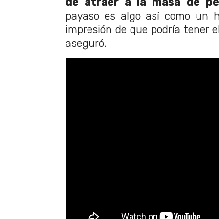
de atraer a la masa de p
payaso es algo así como un hé
impresión de que podría tener e
aseguró.