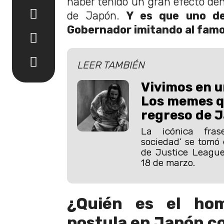
haber tenido un gran efecto den
de Japón.
Y es que uno de
Gobernador imitando al famo
LEER TAMBIÉN
Vivimos en u
Los memes qu
regreso de J
La icónica fra
sociedad’ se tomó e
de Justice League
18 de marzo.
¿Quién es el ho
postula en Japón c