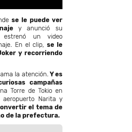
nde
se le puede ver
naje
y anunció su
e, estrenó un video
aje. En el clip,
se le
Joker y recorriendo
llama la atención.
Y es
curiosas campañas
na Torre de Tokio en
 aeropuerto Narita y
convertir el tema de
mno de la prefectura.