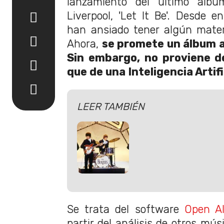
lanzamiento del último álb
Liverpool, 'Let It Be'. Desde e
han ansiado tener algún materi
Ahora,
se promete un álbum al
Sin embargo, no proviene d
que de una Inteligencia Artifi
LEER TAMBIÉN
Se trata del software
Open A
partir del análisis de otros mús