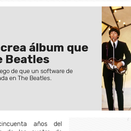
l crea álbum que
e Beatles
luego de que un software de
rada en The Beatles.
ncuenta años del