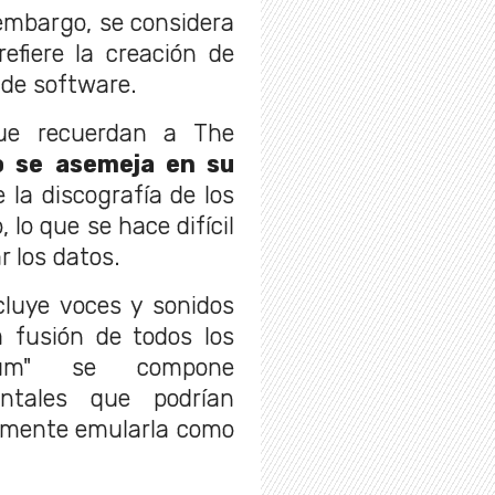
embargo, se considera
refiere la creación de
 de software.
ue recuerdan a The
o se asemeja en su
e la discografía de los
 lo que se hace difícil
r los datos.
cluye voces y sonidos
a fusión de todos los
bum" se compone
entales que podrían
almente emularla como