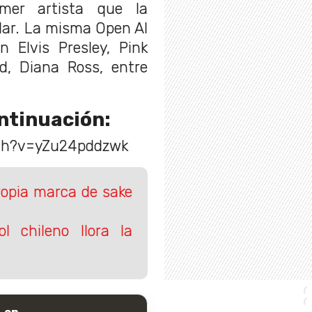
mer artista que la
ular. La misma Open AI
n Elvis Presley, Pink
ad, Diana Ross, entre
ntinuación:
ch?v=yZu24pddzwk
ropia marca de sake
l chileno llora la