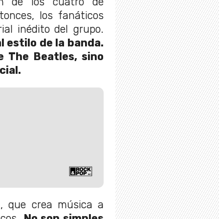
um de los cuatro de
ntonces, los fanáticos
al inédito del grupo.
 estilo de la banda.
e The Beatles, sino
cial.
I
, que crea música a
icos.
No son simples