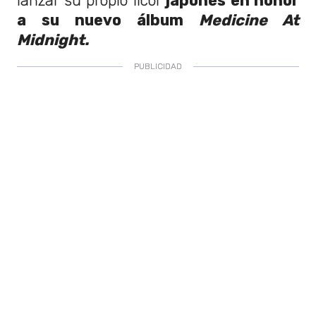
lanzar su propio licor
japonés en honor
a su nuevo álbum
Medicine At
Midnight.