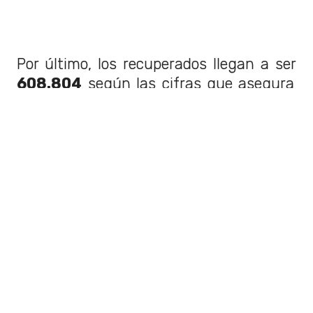
Por último, los recuperados llegan a ser
608.804
según las cifras que asegura
el minsal.
Acá
puedes ver el detalle del reporte
completo.
12 de enero - Balance diario
#COVID_19
🔹 3.238 casos nuevos
🔹 2.043 casos con síntomas
🔹 1.045 casos asintomáticos
🔹 150 no notificados
🔹 649.135 casos totales
🔹 22.798 activos