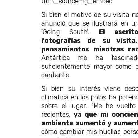
utm_source=ig_embed
Si bien el motivo de su visita n
anunció que se ilustrará en un 
'Going South'.
El escri
fotografías de su visit
pensamientos mientras rec
Antártica me ha fascina
suficientemente mayor como pa
cantante.
Si bien su interés viene desd
climática en los polos ha poten
sobre el lugar. "Me he vuelto
recientes,
ya que mi concien
ambiente aumentó y aumen
cómo cambiar mis huellas perso