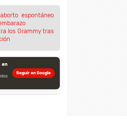
 aborto espontáneo
 embarazo
ra los Grammy tras
ción
 en
Seguir en Google
dos