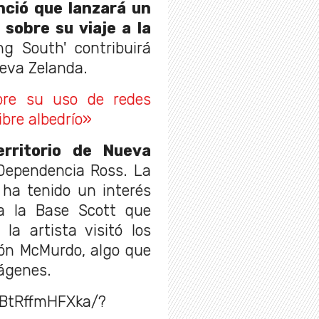
ció que lanzará un
sobre su viaje a la
ing South' contribuirá
ueva Zelanda.
bre su uso de redes
ibre albedrío»
erritorio de Nueva
 Dependencia Ross. La
ha tenido un interés
 a la Base Scott que
la artista visitó los
ión McMurdo, algo que
mágenes.
/BtRffmHFXka/?