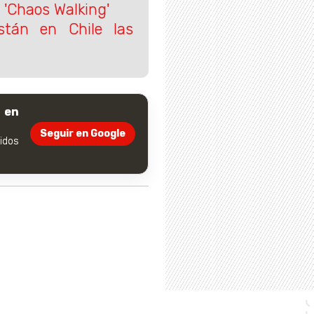
e 'Chaos Walking'
stán en Chile las
 en
Seguir en Google
dos