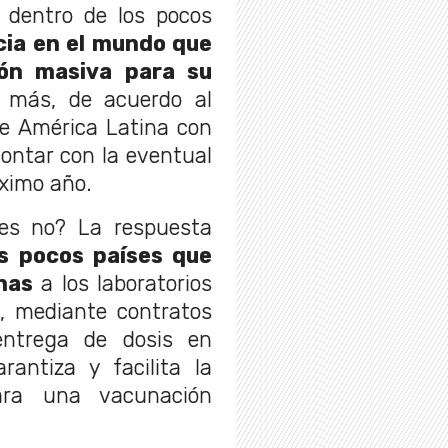
 dentro de los pocos
ia en el mundo que
ión masiva para su
más, de acuerdo al
de América Latina con
contar con la eventual
óximo año.
ses no? La respuesta
os pocos países que
nas
a los laboratorios
o, mediante contratos
entrega de dosis en
rantiza y facilita la
para una vacunación