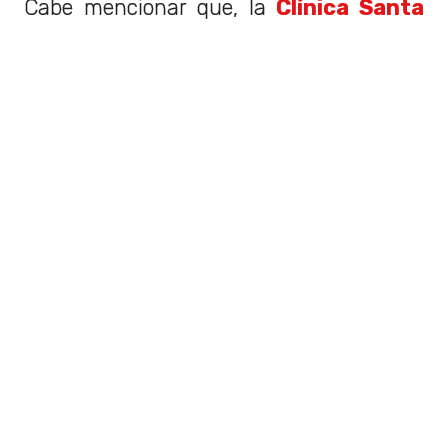
Cabe mencionar que, la
Clínica Santa
María
, el recinto asistencial en donde se
encuentra el menor de 16 años, señaló
que
el joven fue ingresado al Servicio
de Urgencias con fracturas en
ambas muñecas
.