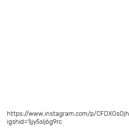
https://www.instagram.com/p/CFDXOsOjh
igshid=1jjy5slj6g9rc