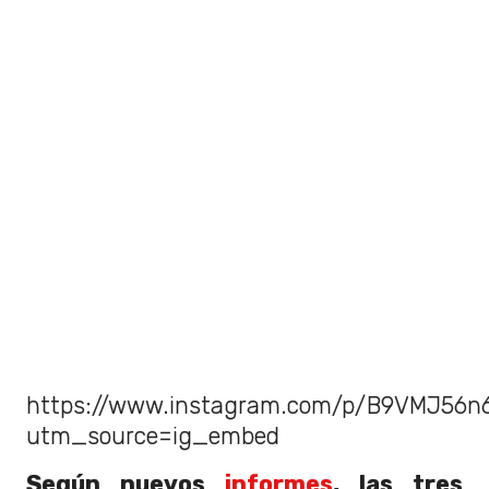
https://www.instagram.com/p/B9VMJ56n
utm_source=ig_embed
Según nuevos
informes
, las tres